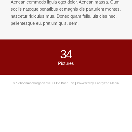
Aenean commodo ligula eget dolor. Aenean massa. Cum
sociis natoque penatibus et magnis dis parturient montes,
nascetur ridiculus mus. Donec quam felis, ultricies nec,
pellentesque eu, pretium quis, sem.
34
Pictures
© Schoonmaakorganisatie JJ De Boer Ede | Powered by
Energized Media